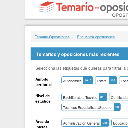
Temario-Oposiciones
Encuentra oposiciones
Temarios y oposiciones más recientes
Selecciona las etiquetas que quieras para filtrar l
Ámbito
Autonómico
1616
Estatal
302
Loca
territorial
Nivel de
Bachillerato o Tecnico
813
Certificad
estudios
Técnicos Especialistas/Superior
68
Área de
Administración General
988
Educació
interes