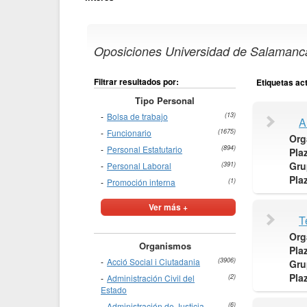
Oposiciones Universidad de Salamanca
Filtrar resultados por:
Etiquetas ac
Tipo Personal
Bolsa de trabajo
(13)
A
Funcionario
(1675)
Org
Personal Estatutario
(894)
Pla
Gru
Personal Laboral
(391)
Pla
Promoción interna
(1)
Ver más +
T
Org
Organismos
Pla
Acció Social i Ciutadania
(3906)
Gru
Pla
Administración Civil del
(2)
Estado
Administración de Justicia
(6)