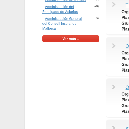
T
Administración del
(31)
Org
Principado de Asturias
Pla
Administración General
(3)
Gru
del Consell Insular de
Mallorca
Pla
Ver más +
O
Org
Pla
Gru
Pla
O
Org
Pla
Gru
Pla
A