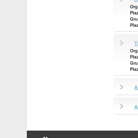
Org
Pla
Gru
Pla
T
Org
Pla
Gru
Pla
A
A