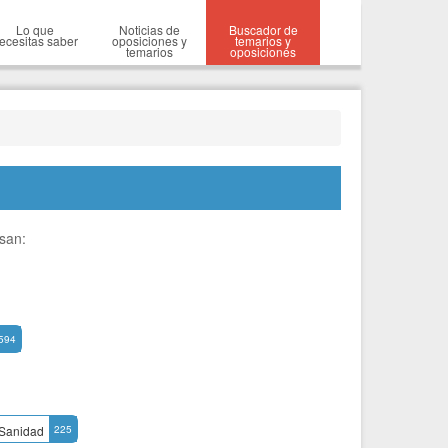
Lo que
Noticias de
Buscador de
ecesitas saber
oposiciones y
temarios y
temarios
oposiciones
esan:
594
Sanidad
225