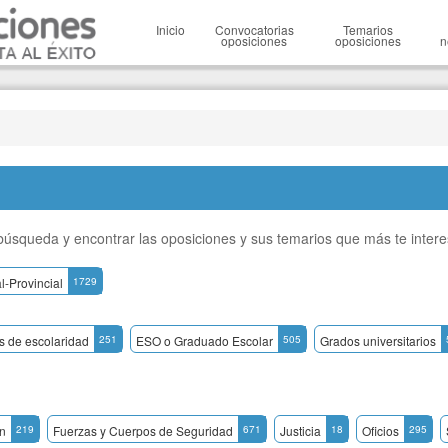
Inicio
Convocatorias
Temarios
oposiciones
oposiciones
n
a búsqueda y encontrar las oposiciones y sus temarios que más te inter
l-Provincial
1729
os de escolaridad
251
ESO o Graduado Escolar
505
Grados universitarios
n
219
Fuerzas y Cuerpos de Seguridad
671
Justicia
18
Oficios
295