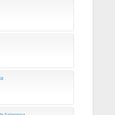
ca
 de Salamanca