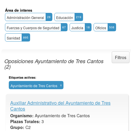
Área de interes
Administración General
28
Educación
219
Fuerzas y Cuerpos de Seguridad
67
Justicia
18
Oficios
508
Sanidad
895
Filtros
Oposiciones Ayuntamiento de Tres Cantos
(2)
Etiquetas activas:
Ayuntamiento de Tres Cantos
x
Auxiliar Administrativo del Ayuntamiento de Tres
Cantos
Organismo:
Ayuntamiento de Tres Cantos
Plazas Totales:
3
Grupo:
C2