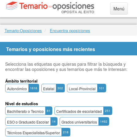
Menú
Temario-Oposiciones
Encuentra oposiciones
Temarios y oposiciones más recientes
Selecciona las etiquetas que quieras para filtrar la búsqueda y
encontrar las oposiciones y sus temarios que más te interesan:
Ámbito territorial
Autonómico
1616
Estatal
302
Local-Provincial
101
Nivel de estudios
Bachillerato o Tecnico
81
Certificados de escolaridad
251
ESO o Graduado Escolar
14
Grados universitarios
1492
Técnicos Especialistas/Superior
218