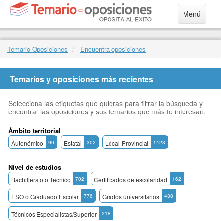
Menú
Temario-Oposiciones
Encuentra oposiciones
Temarios y oposiciones más recientes
Selecciona las etiquetas que quieras para filtrar la búsqueda y
encontrar las oposiciones y sus temarios que más te interesan:
Ámbito territorial
Autonómico
90
Estatal
302
Local-Provincial
1423
Nivel de estudios
Bachillerato o Tecnico
702
Certificados de escolaridad
162
ESO o Graduado Escolar
776
Grados universitarios
438
Técnicos Especialistas/Superior
218