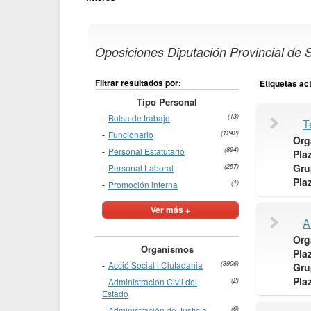
Oposiciones Diputación Provincial de S
Filtrar resultados por:
Etiquetas ac
Tipo Personal
Bolsa de trabajo
(13)
T
Funcionario
(1242)
Org
Personal Estatutario
(894)
Pla
Gru
Personal Laboral
(257)
Pla
Promoción interna
(1)
Ver más +
A
Org
Organismos
Pla
Acció Social i Ciutadania
(3906)
Gru
Pla
Administración Civil del
(2)
Estado
Administración de Justicia
(6)