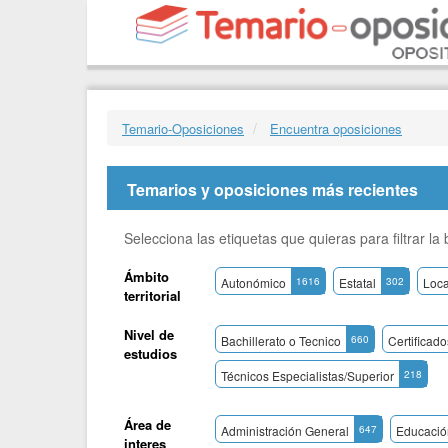
Temario-Oposiciones
Encuentra oposiciones
Temarios y oposiciones más recientes
Selecciona las etiquetas que quieras para filtrar l
Ámbito
Autonómico
1616
Estatal
302
Loca
territorial
Nivel de
Bachillerato o Tecnico
660
Certificad
estudios
Técnicos Especialistas/Superior
218
Área de
Administración General
647
Educació
interes