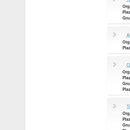
Org
Pla
Gru
A
Org
Pla
O
Org
Pla
Gru
Pla
T
Org
Pla
Gru