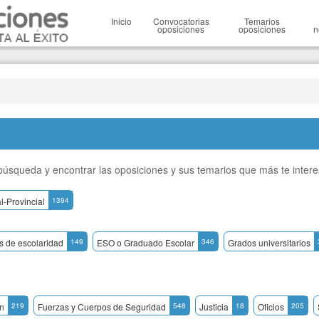
Inicio
Convocatorias
Temarios
oposiciones
oposiciones
n
a búsqueda y encontrar las oposiciones y sus temarios que más te inter
l-Provincial
1394
os de escolaridad
149
ESO o Graduado Escolar
346
Grados universitarios
n
219
Fuerzas y Cuerpos de Seguridad
548
Justicia
18
Oficios
205