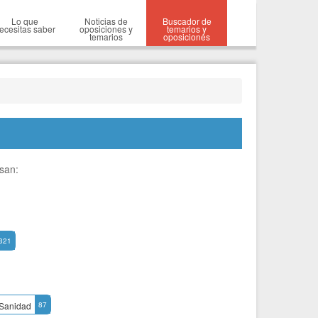
Lo que
Noticias de
Buscador de
ecesitas saber
oposiciones y
temarios y
temarios
oposiciones
esan:
321
Sanidad
87