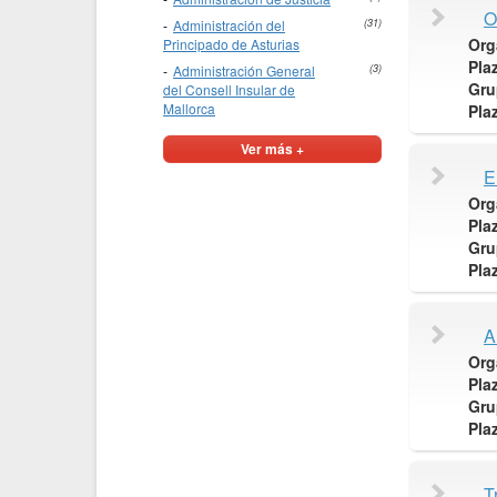
O
Administración del
(31)
Org
Principado de Asturias
Pla
Administración General
(3)
Gru
del Consell Insular de
Mallorca
Pla
Ver más +
E
Org
Pla
Gru
Pla
A
Org
Pla
Gru
Pla
T