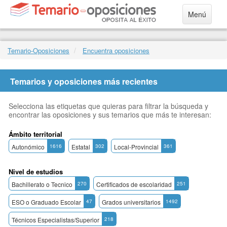
Menú
Temario-Oposiciones
Encuentra oposiciones
Temarios y oposiciones más recientes
Selecciona las etiquetas que quieras para filtrar la búsqueda y
encontrar las oposiciones y sus temarios que más te interesan:
Ámbito territorial
Autonómico
1616
Estatal
302
Local-Provincial
361
Nivel de estudios
Bachillerato o Tecnico
270
Certificados de escolaridad
251
ESO o Graduado Escolar
47
Grados universitarios
1492
Técnicos Especialistas/Superior
218