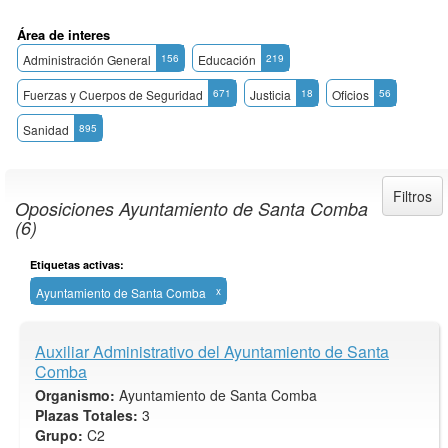
Área de interes
Administración General
156
Educación
219
Fuerzas y Cuerpos de Seguridad
671
Justicia
18
Oficios
56
Sanidad
895
Filtros
Oposiciones Ayuntamiento de Santa Comba
(6)
Etiquetas activas:
Ayuntamiento de Santa Comba
x
Auxiliar Administrativo del Ayuntamiento de Santa
Comba
Organismo:
Ayuntamiento de Santa Comba
Plazas Totales:
3
Grupo:
C2