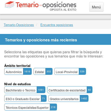
Menú
Temario-Oposiciones
Encuentra oposiciones
Temarios y oposiciones más recientes
Selecciona las etiquetas que quieras para filtrar la búsqueda y
encontrar las oposiciones y sus temarios que más te interesan:
Ámbito territorial
Autonómico
1616
Estatal
302
Local-Provincial
539
Nivel de estudios
Bachillerato o Tecnico
1091
Certificados de escolaridad
60
ESO o Graduado Escolar
71
Grados universitarios
1492
Técnicos Especialistas/Superior
218