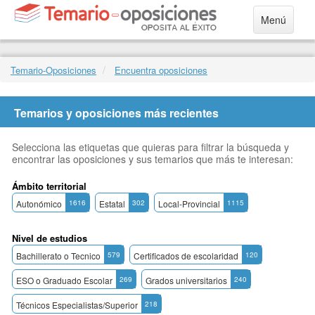
Menú
Temario-Oposiciones
Encuentra oposiciones
Temarios y oposiciones más recientes
Selecciona las etiquetas que quieras para filtrar la búsqueda y
encontrar las oposiciones y sus temarios que más te interesan:
Ámbito territorial
Autonómico
1616
Estatal
302
Local-Provincial
1115
Nivel de estudios
Bachillerato o Tecnico
579
Certificados de escolaridad
120
ESO o Graduado Escolar
269
Grados universitarios
240
Técnicos Especialistas/Superior
218