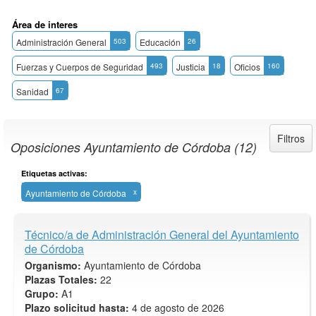
Área de interes
Administración General
503
Educación
26
Fuerzas y Cuerpos de Seguridad
493
Justicia
18
Oficios
160
Sanidad
67
Filtros
Oposiciones Ayuntamiento de Córdoba (12)
Etiquetas activas:
Ayuntamiento de Córdoba
x
Técnico/a de Administración General del Ayuntamiento
de Córdoba
Organismo:
Ayuntamiento de Córdoba
Plazas Totales:
22
Grupo:
A1
Plazo solicitud hasta:
4 de agosto de 2026