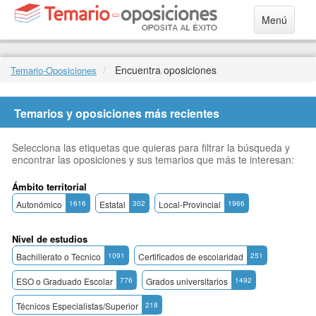
Menú
Encuentra oposiciones
Temario-Oposiciones
Temarios y oposiciones más recientes
Selecciona las etiquetas que quieras para filtrar la búsqueda y
encontrar las oposiciones y sus temarios que más te interesan:
Ámbito territorial
Autonómico
1616
Estatal
302
Local-Provincial
1966
Nivel de estudios
Bachillerato o Tecnico
1091
Certificados de escolaridad
251
ESO o Graduado Escolar
776
Grados universitarios
1492
Técnicos Especialistas/Superior
218