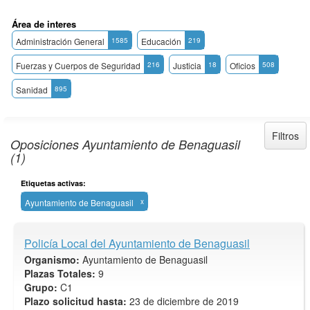
Área de interes
Administración General
1585
Educación
219
Fuerzas y Cuerpos de Seguridad
216
Justicia
18
Oficios
508
Sanidad
895
Filtros
Oposiciones Ayuntamiento de Benaguasil
(1)
Etiquetas activas:
Ayuntamiento de Benaguasil
x
Policía Local del Ayuntamiento de Benaguasil
Organismo:
Ayuntamiento de Benaguasil
Plazas Totales:
9
Grupo:
C1
Plazo solicitud hasta:
23 de diciembre de 2019