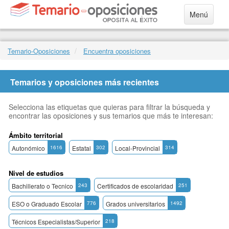
Menú
Temario-Oposiciones
Encuentra oposiciones
Temarios y oposiciones más recientes
Selecciona las etiquetas que quieras para filtrar la búsqueda y
encontrar las oposiciones y sus temarios que más te interesan:
Ámbito territorial
Autonómico
1616
Estatal
302
Local-Provincial
314
Nivel de estudios
Bachillerato o Tecnico
243
Certificados de escolaridad
251
ESO o Graduado Escolar
776
Grados universitarios
1492
Técnicos Especialistas/Superior
218