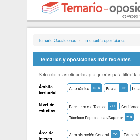
Temario-Oposiciones
Encuentra oposiciones
Temarios y oposiciones más recientes
Selecciona las etiquetas que quieras para filtrar l
Ámbito
Autonómico
1616
Estatal
302
Loca
territorial
Nivel de
Bachillerato o Tecnico
711
Certificad
estudios
Técnicos Especialistas/Superior
218
Área de
Administración General
755
Educació
interes