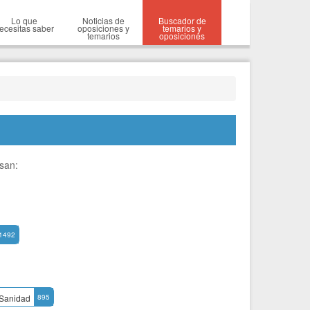
Lo que
Noticias de
Buscador de
ecesitas saber
oposiciones y
temarios y
temarios
oposiciones
esan:
1492
Sanidad
895