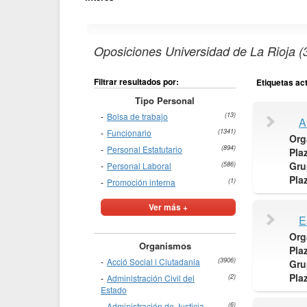
Oposiciones Universidad de La Rioja (
Filtrar resultados por:
Etiquetas ac
Tipo Personal
Bolsa de trabajo
(13)
A
Funcionario
(1341)
Org
Personal Estatutario
(894)
Pla
Gru
Personal Laboral
(586)
Pla
Promoción interna
(1)
Ver más +
E
Org
Organismos
Pla
Acció Social i Ciutadania
(3906)
Gru
Pla
Administración Civil del
(2)
Estado
Administración de Justicia
(6)