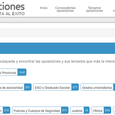
Inicio
Convocatorias
Temarios
oposiciones
oposiciones
n
a búsqueda y encontrar las oposiciones y sus temarios que más te inter
l-Provincial
1442
os de escolaridad
251
ESO o Graduado Escolar
377
Grados universitarios
n
219
Fuerzas y Cuerpos de Seguridad
671
Justicia
18
Oficios
508