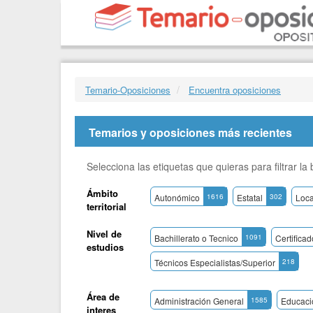
Temario-Oposiciones
Encuentra oposiciones
Temarios y oposiciones más recientes
Selecciona las etiquetas que quieras para filtrar l
Ámbito
Autonómico
1616
Estatal
302
Loca
territorial
Nivel de
Bachillerato o Tecnico
1091
Certifica
estudios
Técnicos Especialistas/Superior
218
Área de
Administración General
1585
Educaci
interes