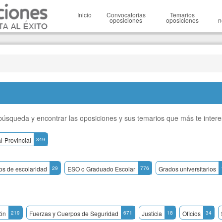
Inicio
Convocatorias
Temarios
oposiciones
oposiciones
n
a búsqueda y encontrar las oposiciones y sus temarios que más te inter
l-Provincial
349
dos de escolaridad
29
ESO o Graduado Escolar
776
Grados universitarios
ón
219
Fuerzas y Cuerpos de Seguridad
671
Justicia
18
Oficios
34