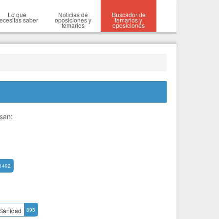
Lo que
Noticias de
Buscador de
ecesitas saber
oposiciones y
temarios y
temarios
oposiciones
esan:
1492
Sanidad
895