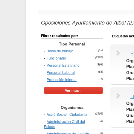
Oposiciones Ayuntamiento de Albal (2)
Filtrar resultados por:
Etiquetas ac
Tipo Personal
Bolsa de trabajo
(13)
P
Funcionario
(2385)
Org
Personal Estatutario
(894)
Pla
Gru
Personal Laboral
(63)
Pla
Promoción interna
(1)
Ver más +
L
Org
Organismos
Pla
Acció Social i Ciutadania
(3906)
Gru
Pla
Administración Civil del
(2)
Estado
Administración de Justicia
(6)