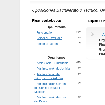
Oposiciones Bachillerato o Tecnico, U
Filtrar resultados por:
Etiquetas ac
Tipo Personal
Funcionario
(637)
A
Personal Estatutario
(91)
Org
Personal Laboral
(121)
Pla
Gru
Pla
Organismos
Acció Social i Ciutadania
(1091)
Administración de Justicia
(1)
Administración del
(6)
Principado de Asturias
Administración General
(1)
del Consell Insular de
Mallorca
Administración General
(8)
del Estado