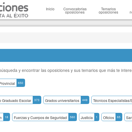
Inicio
Convocatorias
Temarios
oposiciones
oposiciones
n
a búsqueda y encontrar las oposiciones y sus temarios que más te inter
Provincial
650
 Graduado Escolar
373
Grados universitarios
449
Técnicos Especialistas/
n
18
Fuerzas y Cuerpos de Seguridad
560
Justicia
1
Oficios
65
San