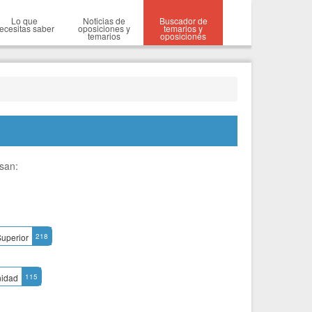
Lo que
Noticias de
Buscador de
ecesitas saber
oposiciones y
temarios y
temarios
oposiciones
esan:
Superior
218
idad
115