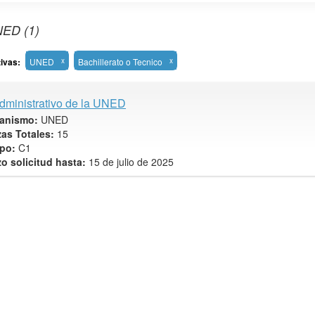
NED (1)
tivas:
UNED
x
Bachillerato o Tecnico
x
dministrativo de la UNED
anismo:
UNED
zas Totales:
15
po:
C1
zo solicitud hasta:
15 de julio de 2025