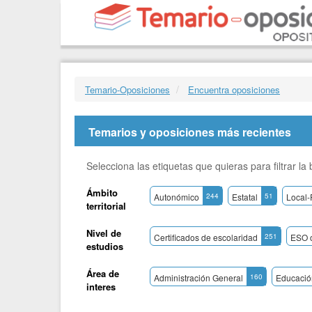
Temario-Oposiciones
Encuentra oposiciones
Temarios y oposiciones más recientes
Selecciona las etiquetas que quieras para filtrar l
Ámbito
Autonómico
244
Estatal
51
Local-
territorial
Nivel de
Certificados de escolaridad
251
ESO o
estudios
Área de
Administración General
160
Educació
interes