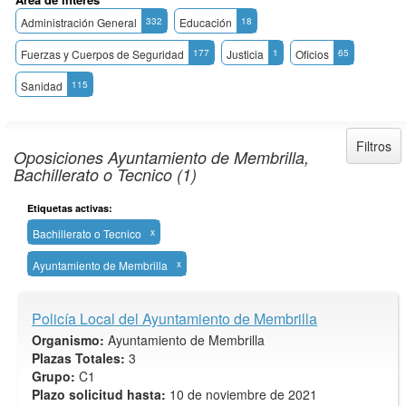
Administración General
332
Educación
18
Fuerzas y Cuerpos de Seguridad
177
Justicia
1
Oficios
65
Sanidad
115
Filtros
Oposiciones Ayuntamiento de Membrilla,
Bachillerato o Tecnico (1)
Etiquetas activas:
Bachillerato o Tecnico
x
Ayuntamiento de Membrilla
x
Policía Local del Ayuntamiento de Membrilla
Organismo:
Ayuntamiento de Membrilla
Plazas Totales:
3
Grupo:
C1
Plazo solicitud hasta:
10 de noviembre de 2021