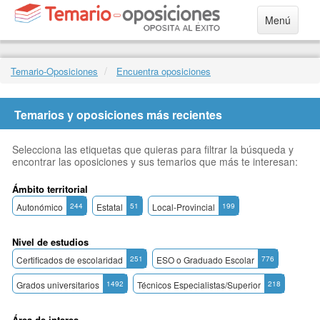
Menú
Temario-Oposiciones
Encuentra oposiciones
Temarios y oposiciones más recientes
Selecciona las etiquetas que quieras para filtrar la búsqueda y
encontrar las oposiciones y sus temarios que más te interesan:
Ámbito territorial
Autonómico
244
Estatal
51
Local-Provincial
199
Nivel de estudios
Certificados de escolaridad
251
ESO o Graduado Escolar
776
Grados universitarios
1492
Técnicos Especialistas/Superior
218
Área de interes