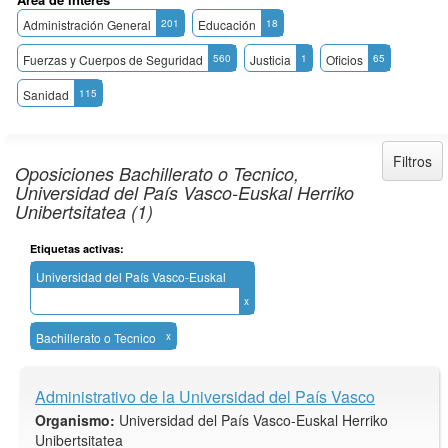
Administración General
201
Educación
18
Fuerzas y Cuerpos de Seguridad
560
Justicia
1
Oficios
65
Sanidad
115
Filtros
Oposiciones Bachillerato o Tecnico,
Universidad del País Vasco-Euskal Herriko
Unibertsitatea (1)
Etiquetas activas:
Universidad del País Vasco-Euskal
Herriko Unibertsitatea
x
Bachillerato o Tecnico
x
Administrativo de la Universidad del País Vasco
Organismo:
Universidad del País Vasco-Euskal Herriko
Unibertsitatea