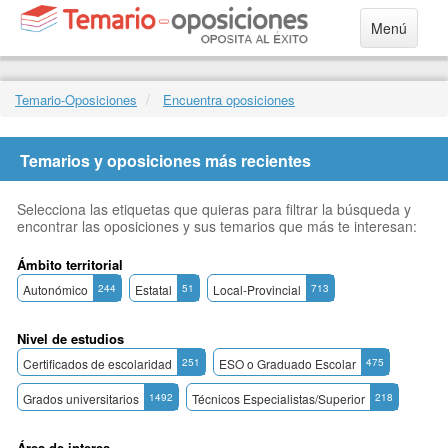
Menú
Temario-Oposiciones
Encuentra oposiciones
Temarios y oposiciones más recientes
Selecciona las etiquetas que quieras para filtrar la búsqueda y
encontrar las oposiciones y sus temarios que más te interesan:
Ámbito territorial
Autonómico
244
Estatal
51
Local-Provincial
713
Nivel de estudios
Certificados de escolaridad
251
ESO o Graduado Escolar
475
Grados universitarios
1492
Técnicos Especialistas/Superior
218
Área de interes