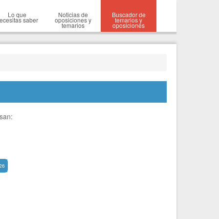
Lo que
Noticias de
Buscador de
ecesitas saber
oposiciones y
temarios y
temarios
oposiciones
esan:
26