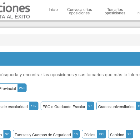
Inicio
Convocatorias
Temarios
oposiciones
oposiciones
n
a búsqueda y encontrar las oposiciones y sus temarios que más te inter
Provincial
253
os de escolaridad
109
ESO o Graduado Escolar
97
Grados universitarios
1
n
37
Fuerzas y Cuerpos de Seguridad
13
Oficios
191
Sanidad
95