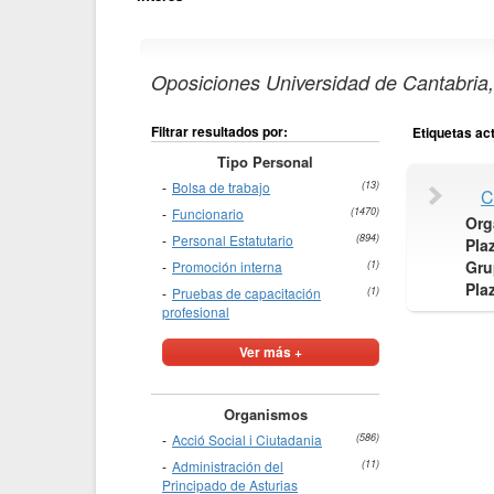
Oposiciones Universidad de Cantabria,
Filtrar resultados por:
Etiquetas ac
Tipo Personal
Bolsa de trabajo
(13)
C
Funcionario
(1470)
Org
Personal Estatutario
(894)
Pla
Gru
Promoción interna
(1)
Pla
Pruebas de capacitación
(1)
profesional
Ver más +
Organismos
Acció Social i Ciutadania
(586)
Administración del
(11)
Principado de Asturias