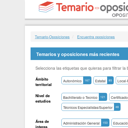
Temario-Oposiciones
Encuentra oposiciones
Temarios y oposiciones más recientes
Selecciona las etiquetas que quieras para filtrar l
Ámbito
Autonómico
167
Estatal
85
Local-
territorial
Nivel de
Bachillerato o Tecnico
121
Certificad
estudios
Técnicos Especialistas/Superior
48
Área de
Administración General
153
Educació
interes