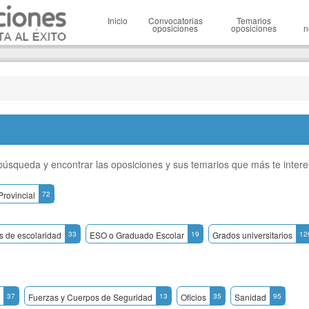
Inicio
Convocatorias
Temarios
oposiciones
oposiciones
n
a búsqueda y encontrar las oposiciones y sus temarios que más te inter
Provincial
72
os de escolaridad
33
ESO o Graduado Escolar
19
Grados universitarios
12
37
Fuerzas y Cuerpos de Seguridad
13
Oficios
35
Sanidad
95