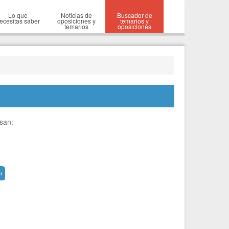
Lo que
Noticias de
Buscador de
ecesitas saber
oposiciones y
temarios y
temarios
oposiciones
esan:
6