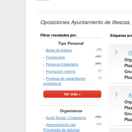
Oposiciones Ayuntamiento de Illescas,
Filtrar resultados por:
Etiquetas ac
Tipo Personal
Bolsa de trabajo
(13)
O
Funcionario
(482)
Org
Personal Estatutario
(894)
Pla
Gru
Promoción interna
(1)
Pla
Pruebas de capacitación
(1)
profesional
Ver más +
A
Org
Pla
Organismos
Gru
Acció Social i Ciutadania
(586)
Pla
Administración del
(11)
Principado de Asturias