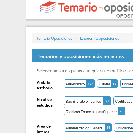
Temario-Oposiciones
Encuentra oposiciones
Temarios y oposiciones más recientes
Selecciona las etiquetas que quieras para filtrar l
Ámbito
Autonómico
167
Estatal
85
Local-
territorial
Nivel de
Bachillerato o Tecnico
121
Certificad
estudios
Técnicos Especialistas/Superior
48
Área de
Administración General
24
Educación
interes