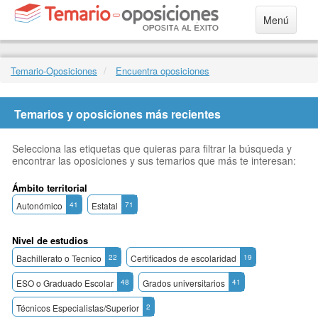
Menú
Temario-Oposiciones
Encuentra oposiciones
Temarios y oposiciones más recientes
Selecciona las etiquetas que quieras para filtrar la búsqueda y
encontrar las oposiciones y sus temarios que más te interesan:
Ámbito territorial
Autonómico
41
Estatal
71
Nivel de estudios
Bachillerato o Tecnico
22
Certificados de escolaridad
19
ESO o Graduado Escolar
48
Grados universitarios
41
Técnicos Especialistas/Superior
2