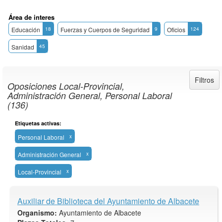
Área de interes
Educación
18
Fuerzas y Cuerpos de Seguridad
9
Oficios
124
Sanidad
45
Filtros
Oposiciones Local-Provincial,
Administración General, Personal Laboral
(136)
Etiquetas activas:
Personal Laboral
x
Administración General
x
Local-Provincial
x
Auxiliar de Biblioteca del Ayuntamiento de Albacete
Organismo:
Ayuntamiento de Albacete