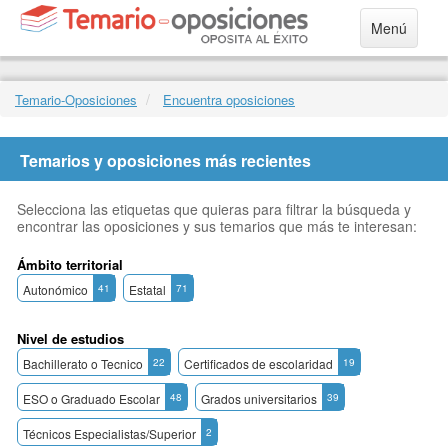
Menú
Temario-Oposiciones
Encuentra oposiciones
Temarios y oposiciones más recientes
Selecciona las etiquetas que quieras para filtrar la búsqueda y
encontrar las oposiciones y sus temarios que más te interesan:
Ámbito territorial
Autonómico
41
Estatal
71
Nivel de estudios
Bachillerato o Tecnico
22
Certificados de escolaridad
19
ESO o Graduado Escolar
48
Grados universitarios
39
Técnicos Especialistas/Superior
2