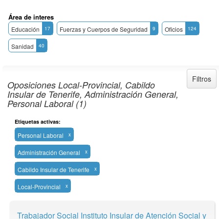
Área de interes
Educación
17
Fuerzas y Cuerpos de Seguridad
9
Oficios
124
Sanidad
40
Filtros
Oposiciones Local-Provincial, Cabildo
Insular de Tenerife, Administración General,
Personal Laboral (1)
Etiquetas activas:
Personal Laboral
x
Administración General
x
Cabildo Insular de Tenerife
x
Local-Provincial
x
Trabajador Social Instituto Insular de Atención Social y