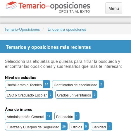
Menú
Temario-Oposiciones
Encuentra oposiciones
Temarios y oposiciones más recientes
Selecciona las etiquetas que quieras para filtrar la búsqueda y
encontrar las oposiciones y sus temarios que más te interesan:
Nivel de estudios
Bachillerato o Tecnico
35
Certificados de escolaridad
2
ESO o Graduado Escolar
9
Grados universitarios
9
Área de interes
Administración General
19
Educación
1
Fuerzas y Cuerpos de Seguridad
26
Oficios
5
Sanidad
4