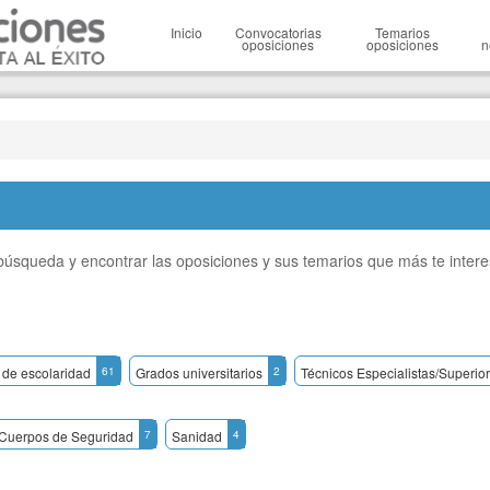
Inicio
Convocatorias
Temarios
oposiciones
oposiciones
n
a búsqueda y encontrar las oposiciones y sus temarios que más te inter
 de escolaridad
61
Grados universitarios
2
Técnicos Especialistas/Superior
 Cuerpos de Seguridad
7
Sanidad
4