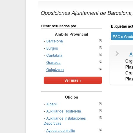
Oposiciones Ajuntament de Barcelona, 
Filtrar resultados por:
Etiquetas ac
Ámbito Provincial
ESO o Grad
Barcelona
(1)
Burgos
(3)
A
Cantabria
(1)
Org
Granada
(2)
Pla
Guipúzcoa
(1)
Gru
Pla
Ver más +
Oficios
Albañil
(2)
Auxiliar de Hostelería
(1)
Auxiliar de Instalaciones
(2)
Deportivas
Ayuda a domicilio
(1)