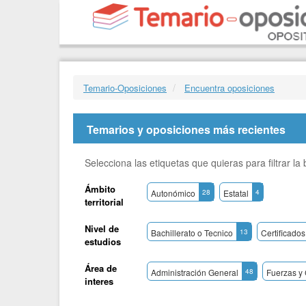
Temario-Oposiciones
Encuentra oposiciones
Temarios y oposiciones más recientes
Selecciona las etiquetas que quieras para filtrar l
Ámbito
Autonómico
28
Estatal
4
territorial
Nivel de
Bachillerato o Tecnico
13
Certificados
estudios
Área de
Administración General
48
Fuerzas y
interes