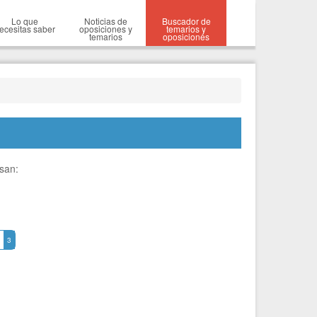
Lo que
Noticias de
Buscador de
ecesitas saber
oposiciones y
temarios y
temarios
oposiciones
esan:
3