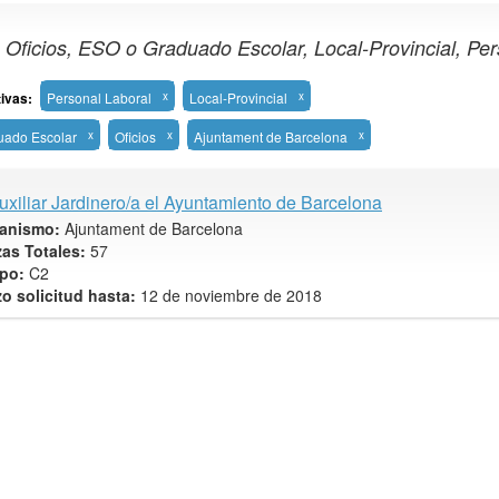
Oficios, ESO o Graduado Escolar, Local-Provincial, Per
tivas:
Personal Laboral
x
Local-Provincial
x
uado Escolar
x
Oficios
x
Ajuntament de Barcelona
x
uxiliar Jardinero/a el Ayuntamiento de Barcelona
anismo:
Ajuntament de Barcelona
zas Totales:
57
po:
C2
zo solicitud hasta:
12 de noviembre de 2018