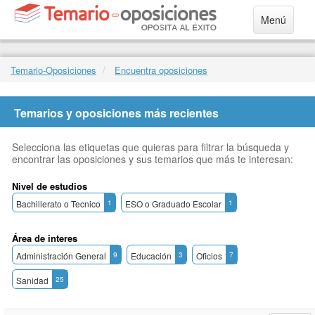
Menú
Temario-Oposiciones
Encuentra oposiciones
Temarios y oposiciones más recientes
Selecciona las etiquetas que quieras para filtrar la búsqueda y
encontrar las oposiciones y sus temarios que más te interesan:
Nivel de estudios
Bachillerato o Tecnico
1
ESO o Graduado Escolar
1
Área de interes
Administración General
9
Educación
3
Oficios
7
Sanidad
25