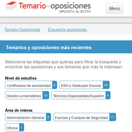
Menú
Temario-Oposiciones
Encuentra oposiciones
Temarios y oposiciones más recientes
Selecciona las etiquetas que quieras para filtrar la búsqueda y
encontrar las oposiciones y sus temarios que más te interesan:
Nivel de estudios
Certificados de escolaridad
5
ESO o Graduado Escolar
29
Grados universitarios
16
Técnicos Especialistas/Superior
4
Área de interes
Administración General
8
Fuerzas y Cuerpos de Seguridad
17
Oficios
1