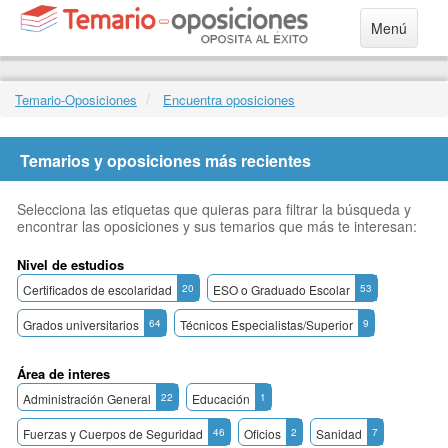
Menú
Temario-Oposiciones
Encuentra oposiciones
Temarios y oposiciones más recientes
Selecciona las etiquetas que quieras para filtrar la búsqueda y
encontrar las oposiciones y sus temarios que más te interesan:
Nivel de estudios
Certificados de escolaridad
20
ESO o Graduado Escolar
53
Grados universitarios
64
Técnicos Especialistas/Superior
9
Área de interes
Administración General
22
Educación
1
Fuerzas y Cuerpos de Seguridad
46
Oficios
2
Sanidad
7