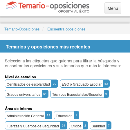
Menú
Temario-Oposiciones
Encuentra oposiciones
Temarios y oposiciones más recientes
Selecciona las etiquetas que quieras para filtrar la búsqueda y
encontrar las oposiciones y sus temarios que más te interesan:
Nivel de estudios
Certificados de escolaridad
20
ESO o Graduado Escolar
53
Grados universitarios
64
Técnicos Especialistas/Superior
9
Área de interes
Administración General
22
Educación
1
Fuerzas y Cuerpos de Seguridad
24
Oficios
2
Sanidad
7