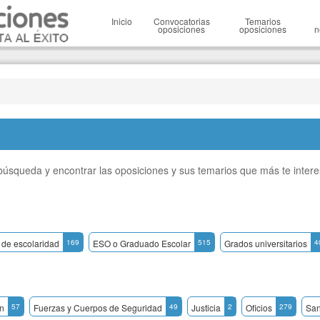
Inicio
Convocatorias
Temarios
oposiciones
oposiciones
n
a búsqueda y encontrar las oposiciones y sus temarios que más te inter
 de escolaridad
169
ESO o Graduado Escolar
515
Grados universitarios
4
n
57
Fuerzas y Cuerpos de Seguridad
49
Justicia
2
Oficios
279
San