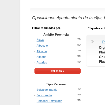
Oposiciones Ayuntamiento de Iznájar, L
Filtrar resultados por:
Etiquetas ac
Ámbito Provincial
Álava
(22)
P
Albacete
(22)
Org
Alicante
(76)
Pla
Gru
Almería
(38)
Pla
Asturias
(53)
Ver más +
Tipo Personal
Bolsa de trabajo
(8)
Funcionario
(59)
Personal Estatutario
(30)