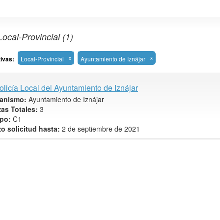
ocal-Provincial (1)
tivas:
Local-Provincial
x
Ayuntamiento de Iznájar
x
olicía Local del Ayuntamiento de Iznájar
anismo:
Ayuntamiento de Iznájar
zas Totales:
3
po:
C1
zo solicitud hasta:
2 de septiembre de 2021