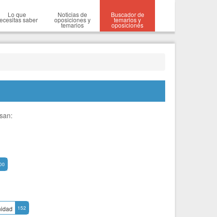
Lo que
Noticias de
Buscador de
ecesitas saber
oposiciones y
temarios y
temarios
oposiciones
esan:
00
idad
152