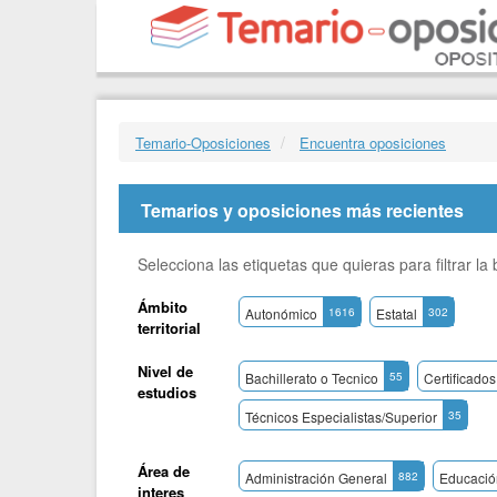
Temario-Oposiciones
Encuentra oposiciones
Temarios y oposiciones más recientes
Selecciona las etiquetas que quieras para filtrar l
Ámbito
Autonómico
1616
Estatal
302
territorial
Nivel de
Bachillerato o Tecnico
55
Certificados
estudios
Técnicos Especialistas/Superior
35
Área de
Administración General
882
Educació
interes