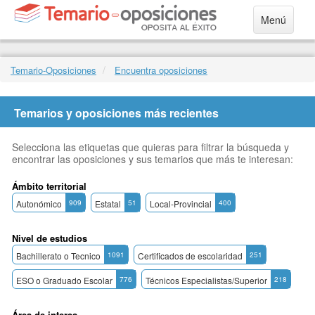
Menú
Temario-Oposiciones
Encuentra oposiciones
Temarios y oposiciones más recientes
Selecciona las etiquetas que quieras para filtrar la búsqueda y
encontrar las oposiciones y sus temarios que más te interesan:
Ámbito territorial
Autonómico
909
Estatal
51
Local-Provincial
400
Nivel de estudios
Bachillerato o Tecnico
1091
Certificados de escolaridad
251
ESO o Graduado Escolar
776
Técnicos Especialistas/Superior
218
Área de interes