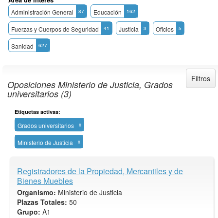
Administración General
87
Educación
162
Fuerzas y Cuerpos de Seguridad
41
Justicia
3
Oficios
5
Sanidad
627
Filtros
Oposiciones Ministerio de Justicia, Grados
universitarios (3)
Etiquetas activas:
Grados universitarios
x
Ministerio de Justicia
x
Registradores de la Propiedad, Mercantiles y de
Bienes Muebles
Organismo:
Ministerio de Justicia
Plazas Totales:
50
Grupo:
A1