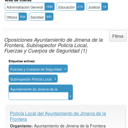
Administración General
1585
Educación
219
Justicia
18
Oficios
508
Sanidad
895
Filtros
Oposiciones Ayuntamiento de Jimena de la
Frontera, Subinspector Policía Local,
Fuerzas y Cuerpos de Seguridad (1)
Etiquetas activas:
Fuerzas y Cuerpos de Seguridad
x
Subinspector Policía Local
x
Ayuntamiento de Jimena de la
Frontera
x
Policía Local del Ayuntamiento de Jimena de la
Frontera
Organismo:
Ayuntamiento de Jimena de la Frontera