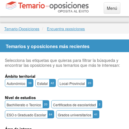
Menú
Temario-Oposiciones
Encuentra oposiciones
Temarios y oposiciones más recientes
Selecciona las etiquetas que quieras para filtrar la búsqueda y
encontrar las oposiciones y sus temarios que más te interesan:
Ámbito territorial
Autonómico
38
Estatal
42
Local-Provincial
20
Nivel de estudios
Bachillerato o Tecnico
20
Certificados de escolaridad
2
ESO o Graduado Escolar
64
Grados universitarios
41
Área de interes