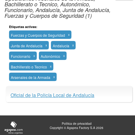
Bachillerato o Tecnico, Autonómico,
Funcionario, Andalucía, Junta de Andalucía,
Fuerzas y Cuerpos de Seguridad (1)
Etiquetas activas:
Fuerzas y Cuerpos de Seguridad
x
Junta de Andalucía
x
Andalucía
x
Funcionario
x
Autonómico
x
Bachillerato o Tecnico
x
Arsenales de la Armada
x
Oficial de la Policía Local de Andalucía
Política de privacidad
Copyright © Agapea Factory S.A 2026