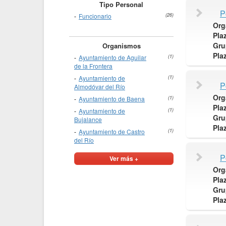
Tipo Personal
P
Funcionario
(26)
Org
Pla
Gru
Organismos
Pla
Ayuntamiento de Aguilar
(1)
de la Frontera
Ayuntamiento de
(1)
P
Almodóvar del Río
Org
Ayuntamiento de Baena
(1)
Pla
Ayuntamiento de
(1)
Gru
Bujalance
Pla
Ayuntamiento de Castro
(1)
del Río
P
Ver más +
Org
Pla
Gru
Pla