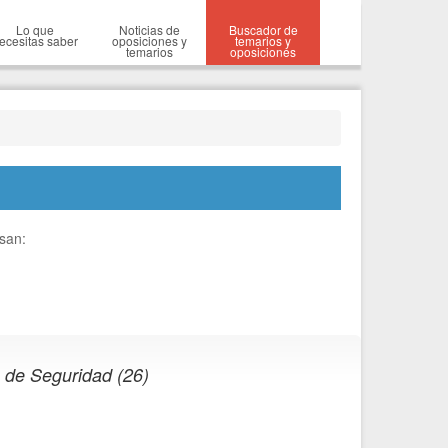
Lo que
Noticias de
Buscador de
ecesitas saber
oposiciones y
temarios y
temarios
oposiciones
esan:
s de Seguridad (26)