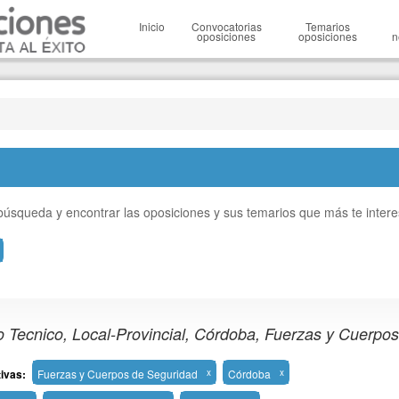
Inicio
Convocatorias
Temarios
oposiciones
oposiciones
n
a búsqueda y encontrar las oposiciones y sus temarios que más te inter
o Tecnico, Local-Provincial, Córdoba, Fuerzas y Cuerpo
tivas:
Fuerzas y Cuerpos de Seguridad
x
Córdoba
x