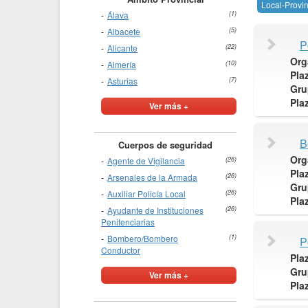
Local-Provin
Álava
(1)
Albacete
(5)
P
Alicante
(22)
Org
Almería
(10)
Pla
Asturias
(7)
Gru
Pla
Ver más +
B
Cuerpos de seguridad
Org
Agente de Vigilancia
(26)
Pla
Arsenales de la Armada
(26)
Gru
Auxiliar Policía Local
(26)
Pla
Ayudante de Instituciones
(26)
Penitenciarias
Bombero/Bombero
(1)
P
Conductor
Pla
Gru
Ver más +
Pla