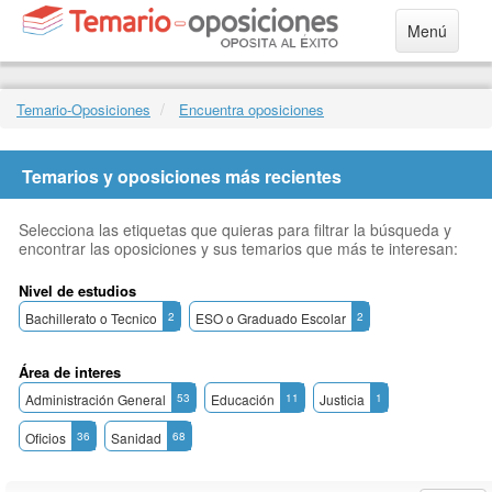
Menú
Temario-Oposiciones
Encuentra oposiciones
Temarios y oposiciones más recientes
Selecciona las etiquetas que quieras para filtrar la búsqueda y
encontrar las oposiciones y sus temarios que más te interesan:
Nivel de estudios
Bachillerato o Tecnico
2
ESO o Graduado Escolar
2
Área de interes
Administración General
53
Educación
11
Justicia
1
Oficios
36
Sanidad
68