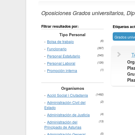
Oposiciones Grados universitarios, Dip
Filtrar resultados por:
Etiquetas ac
Tipo Personal
Grados unive
Bolsa de trabajo
(6)
Funcionario
(397)
T
Personal Estatutario
(545)
Org
Personal Laboral
(126)
Pla
Promoción interna
(1)
Gru
Pla
Organismos
Acció Social i Ciutadania
(1492)
Administración Civil del
(2)
Estado
Administración de Justicia
(4)
Administración del
(13)
Principado de Asturias
Administración General
(5)