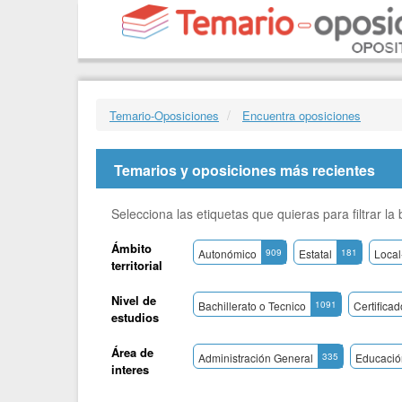
Temario-Oposiciones
Encuentra oposiciones
Temarios y oposiciones más recientes
Selecciona las etiquetas que quieras para filtrar l
Ámbito
Autonómico
909
Estatal
181
Local
territorial
Nivel de
Bachillerato o Tecnico
1091
Certifica
estudios
Área de
Administración General
335
Educació
interes