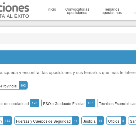
Inicio
Convocatorias
Temarios
oposiciones
oposiciones
n
a búsqueda y encontrar las oposiciones y sus temarios que más te inter
-Provincial
302
dos de escolaridad
173
ESO o Graduado Escolar
457
Técnicos Especialista
n
162
Fuerzas y Cuerpos de Seguridad
41
Justicia
15
Oficios
5
San