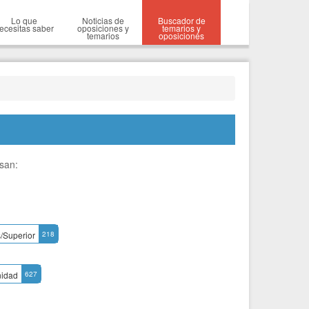
Lo que
Noticias de
Buscador de
ecesitas saber
oposiciones y
temarios y
temarios
oposiciones
esan:
s/Superior
218
idad
627