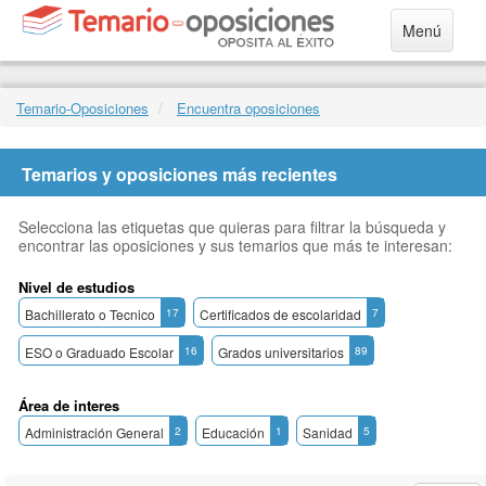
Menú
Temario-Oposiciones
Encuentra oposiciones
Temarios y oposiciones más recientes
Selecciona las etiquetas que quieras para filtrar la búsqueda y
encontrar las oposiciones y sus temarios que más te interesan:
Nivel de estudios
Bachillerato o Tecnico
17
Certificados de escolaridad
7
ESO o Graduado Escolar
16
Grados universitarios
89
Área de interes
Administración General
2
Educación
1
Sanidad
5