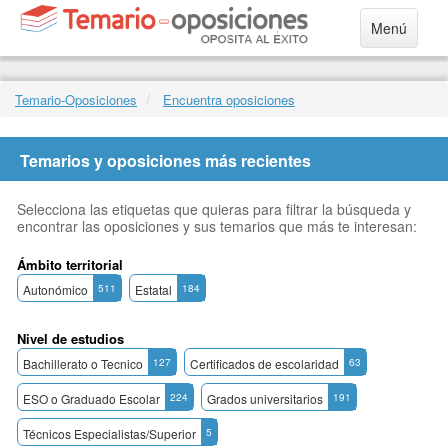
Menú
Temario-Oposiciones
Encuentra oposiciones
Temarios y oposiciones más recientes
Selecciona las etiquetas que quieras para filtrar la búsqueda y
encontrar las oposiciones y sus temarios que más te interesan:
Ámbito territorial
Autonómico
511
Estatal
184
Nivel de estudios
Bachillerato o Tecnico
127
Certificados de escolaridad
63
ESO o Graduado Escolar
224
Grados universitarios
191
Técnicos Especialistas/Superior
5