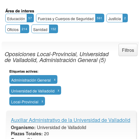
Área de interes
Educación
57
Fuerzas y Cuerpos de Seguridad
591
Justicia
2
Oficios
214
Sanidad
152
Filtros
Oposiciones Local-Provincial, Universidad
de Valladolid, Administración General (5)
Etiquetas activas:
Administración General
x
Universidad de Valladolid
x
Local-Provincial
x
Auxiliar Administrativo de la Universidad de Valladolid
Organismo:
Universidad de Valladolid
Plazas Totales:
20